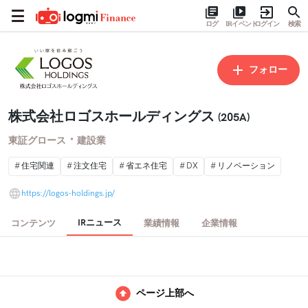
ログ
IRイベント
ログイン
検索
フォロー
株式会社ロゴスホールディングス
(205A)
・
東証グロース
建設業
住宅関連
注文住宅
省エネ住宅
DX
リノベーション
https://logos-holdings.jp/
IRニュース
コンテンツ
業績情報
企業情報
ページ上部へ