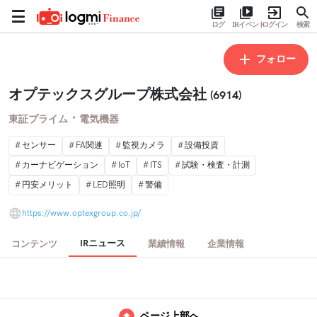
ログ
IRイベント
ログイン
検索
フォロー
オプテックスグループ株式会社
(6914)
・
東証プライム
電気機器
センサー
FA関連
監視カメラ
設備投資
カーナビゲーション
IoT
ITS
試験・検査・計測
円安メリット
LED照明
警備
https://www.optexgroup.co.jp/
IRニュース
コンテンツ
業績情報
企業情報
ページ上部へ