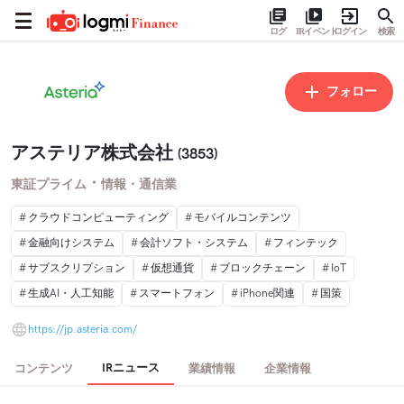
ログ
IRイベント
ログイン
検索
フォロー
アステリア株式会社
(3853)
・
東証プライム
情報・通信業
クラウドコンピューティング
モバイルコンテンツ
金融向けシステム
会計ソフト・システム
フィンテック
サブスクリプション
仮想通貨
ブロックチェーン
IoT
生成AI・人工知能
スマートフォン
iPhone関連
国策
https://jp.asteria.com/
IRニュース
コンテンツ
業績情報
企業情報