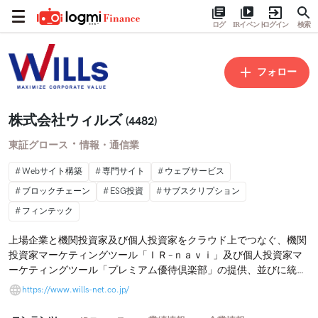
ログ
IRイベント
ログイン
検索
フォロー
株式会社ウィルズ
(4482)
・
東証グロース
情報・通信業
Webサイト構築
専門サイト
ウェブサービス
ブロックチェーン
ESG投資
サブスクリプション
フィンテック
上場企業と機関投資家及び個人投資家をクラウド上でつなぐ、機関
投資家マーケティングツール「ＩＲ−ｎａｖｉ」及び個人投資家マ
ーケティングツール「プレミアム優待倶楽部」の提供、並びに統合
報告等のＥＳＧコンテンツの企画・制作。
https://www.wills-net.co.jp/