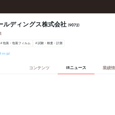
ールディングス株式会社
(9072)
業
包装・包装フィルム
試験・検査・計測
.co.jp/
IRニュース
コンテンツ
業績情