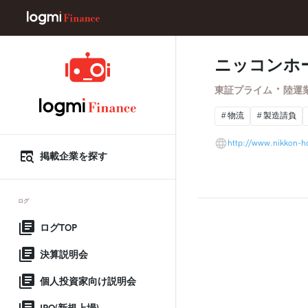
ニッコンホ
・
東証プライム
陸運
物流
製造請負
http://www.nikkon-hd
掲載企業を探す
ログ
ログTOP
決算説明会
個人投資家向け説明会