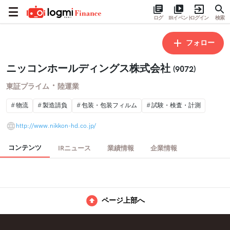
ログ
IRイベント
ログイン
検索
フォロー
ニッコンホールディングス株式会社
(9072)
・
東証プライム
陸運業
物流
製造請負
包装・包装フィルム
試験・検査・計測
http://www.nikkon-hd.co.jp/
コンテンツ
IRニュース
業績情報
企業情報
ページ上部へ