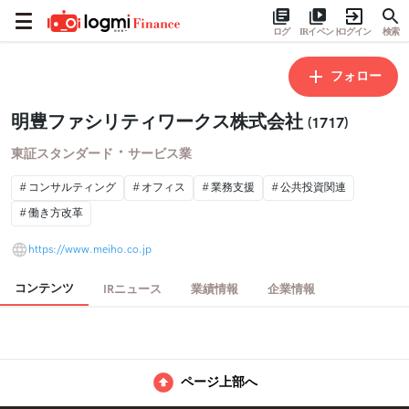
ログ
IRイベント
ログイン
検索
フォロー
明豊ファシリティワークス株式会社
(1717)
・
東証スタンダード
サービス業
コンサルティング
オフィス
業務支援
公共投資関連
働き方改革
https://www.meiho.co.jp
コンテンツ
IRニュース
業績情報
企業情報
ページ上部へ