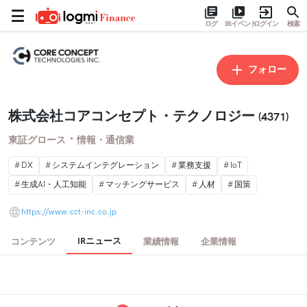
ログ
IRイベント
ログイン
検索
フォロー
株式会社コアコンセプト・テクノロジー
(4371)
・
東証グロース
情報・通信業
DX
システムインテグレーション
業務支援
IoT
生成AI・人工知能
マッチングサービス
人材
国策
https://www.cct-inc.co.jp
IRニュース
コンテンツ
業績情報
企業情報