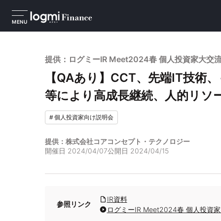
MENU
提供：ログミーIR Meet2024春 個人投資家
【QAあり】CCT、先端IT技
等により高成長継続、人的リソー
#
個人投資家向け説明会
提供：株式会社コアコンセプト・テクノロジー
開催日
2024/04/07
公開日
2024/04/15
IR資料
参照リンク
ログミーIR Meet2024春 個人