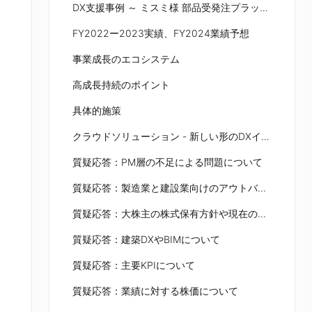
DX支援事例 ～ ミスミ様 部品受発注プラットフォーム構築支援
FY2022ー2023実績、FY2024業績予想
事業成長のエコシステム
高成長持続のポイント
具体的施策
クラウドソリューション - 新しい形のDXインテグレーターへ -
質疑応答：PM層の不足による問題について
質疑応答：製造業と建設業向けのアウトバウンド営業について
質疑応答：大株主の株式保有方針や現在の株価に対する評価について
質疑応答：建築DXやBIMについて
質疑応答：主要KPIについて
質疑応答：業績に対する株価について