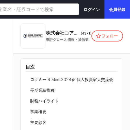
ログイン
会員登録
株式会社コアコンセプト・テクノロジー
(
4371
)
フォロー
東証グロース
情報・通信業
目次
ログミーIR Meet2024春 個人投資家大交流会
長期業績推移
財務ハイライト
事業概要
主要顧客