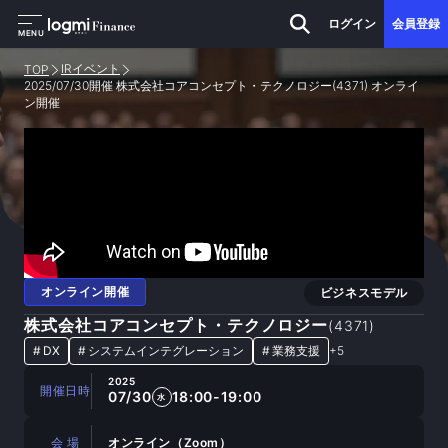
ログイン
会員登録
MENU
IRイベント
TOP
2025/07/30開催 株式会社コアコンセプト・テクノロジー(4371) オンライ
ン開催
オンライン開催
ビジネスモデル
株式会社コアコンセプト・テクノロジー
(
4371
)
#
DX
#
システムインテグレーション
#
業務支援
+
5
2025
開催日時
07/30
18:00-19:00
水
会 場
オンライン（Zoom）