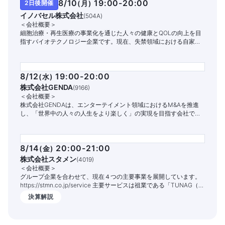
8/10
19:00-20:00
2日後開催
(
月
)
イノバセル株式会社
(
504A
)
＜会社概要＞
細胞治療・再生医療の事業化を通じた人々の健康とQOLの向上を目
指すバイオテクノロジー企業です。現在、失禁領域における自家細
胞治療パイプラインの開発と商業化に注力しています。
8/12
19:00-20:00
(
水
)
株式会社GENDA
(
9166
)
＜会社概要＞
株式会社GENDAは、エンターテイメント領域におけるM&Aを推進
し、「世界中の人々の人生をより楽しく」の実現を目指す会社で
す。
8/14
20:00-21:00
(
金
)
株式会社スタメン
(
4019
)
＜会社概要＞
グループ企業を合わせて、現在４つの主要事業を展開しています。
https://stmn.co.jp/service 主要サービスは祖業である「TUNAG（ツ
ナグ）」という組織エンゲージメントを高めるITサービスです。
決算解説
1,400社以上の企業様でご活用いただいており、従業員の定着率向上
や情報共有の促進、業務DX化の実現を支援しております。