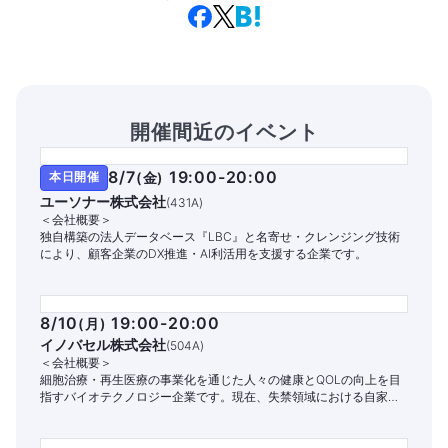
開催間近のイベント
8/7
19:00-20:00
本日開催
(
金
)
ユーソナー株式会社
(
431A
)
＜会社概要＞
独自構築の法人データベース『LBC』と名寄せ・クレンジング技術
により、顧客企業のDX推進・AI利活用を支援する企業です。
8/10
19:00-20:00
(
月
)
イノバセル株式会社
(
504A
)
＜会社概要＞
細胞治療・再生医療の事業化を通じた人々の健康とQOLの向上を目
指すバイオテクノロジー企業です。現在、失禁領域における自家細
胞治療パイプラインの開発と商業化に注力しています。