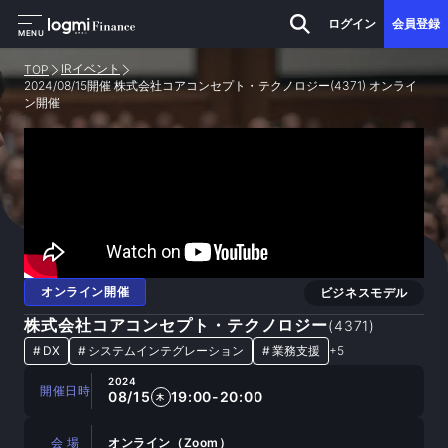
ログイン
会員登録
MENU
IRイベント
TOP
2024/08/15開催 株式会社コアコンセプト・テクノロジー(4371) オンライ
ン開催
オンライン開催
ビジネスモデル
株式会社コアコンセプト・テクノロジー
(
4371
)
#
DX
#
システムインテグレーション
#
業務支援
+
5
2024
開催日時
08/15
19:00-20:00
木
会 場
オンライン（Zoom）