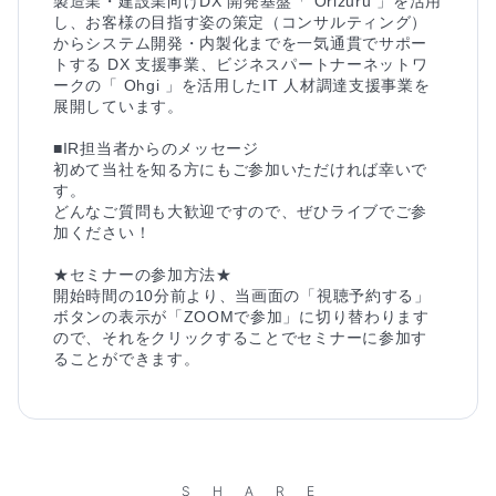
製造業・建設業向けDX 開発基盤「 Orizuru 」を活用
し、お客様の目指す姿の策定（コンサルティング）
からシステム開発・内製化までを一気通貫でサポー
トする DX 支援事業、ビジネスパートナーネットワ
ークの「 Ohgi 」を活用したIT 人材調達支援事業を
展開しています。

■IR担当者からのメッセージ

初めて当社を知る方にもご参加いただければ幸いで
す。

どんなご質問も大歓迎ですので、ぜひライブでご参
加ください！

★セミナーの参加方法★

開始時間の10分前より、当画面の「視聴予約する」
ボタンの表示が「ZOOMで参加」に切り替わります
ので、それをクリックすることでセミナーに参加す
ることができます。
SHARE