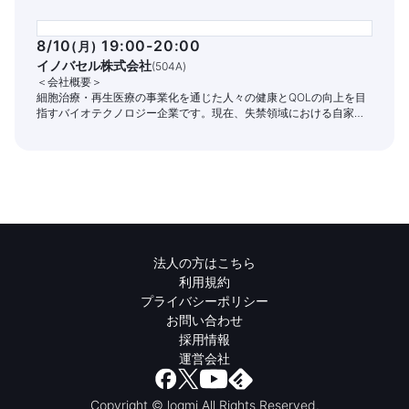
8/10
19:00-20:00
(
月
)
イノバセル株式会社
(
504A
)
＜会社概要＞
細胞治療・再生医療の事業化を通じた人々の健康とQOLの向上を目
指すバイオテクノロジー企業です。現在、失禁領域における自家細
胞治療パイプラインの開発と商業化に注力しています。
法人の方はこちら
利用規約
プライバシーポリシー
お問い合わせ
採用情報
運営会社
Copyright © logmi All Rights Reserved.