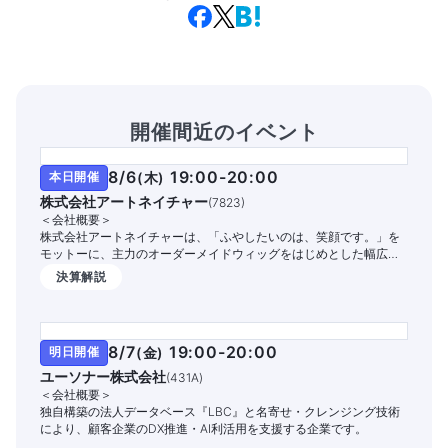
開催間近のイベント
8/6
19:00-20:00
本日開催
(
木
)
株式会社アートネイチャー
(
7823
)
＜会社概要＞
株式会社アートネイチャーは、「ふやしたいのは、笑顔です。」を
モットーに、主力のオーダーメイドウィッグをはじめとした幅広い
商品・サービスを提供する国内シェアNo.1の総合毛髪企業です。
決算解説
8/7
19:00-20:00
明日開催
(
金
)
ユーソナー株式会社
(
431A
)
＜会社概要＞
独自構築の法人データベース『LBC』と名寄せ・クレンジング技術
により、顧客企業のDX推進・AI利活用を支援する企業です。