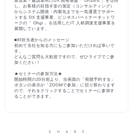
製造業・建設業向けDX 開発基盤「 Orizuru 」を活用
し、お客様の目指す姿の策定（コンサルティング）
からシステム開発・内製化までを一気通貫でサポー
トする DX 支援事業、ビジネスパートナーネットワ
ークの「 Ohgi 」を活用したIT 人材調達支援事業を
展開しています。

■IR担当者からのメッセージ

初めて当社を知る方にもご参加いただければ幸いで
す。

どんなご質問も大歓迎ですので、ぜひライブでご参
加ください！

★セミナーの参加方法★

開始時間の20分前より、当画面の「視聴予約する」
ボタンの表示が「ZOOMで参加」に切り替わります
ので、それをクリックすることでセミナーに参加す
ることができます。
SHARE