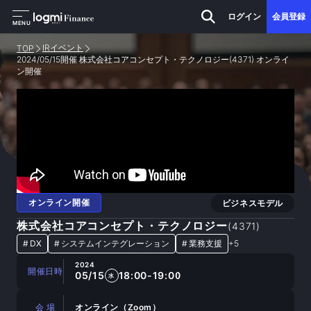
ログイン
会員登録
MENU
IRイベント
TOP
2024/05/15開催 株式会社コアコンセプト・テクノロジー(4371) オンライ
ン開催
オンライン開催
ビジネスモデル
株式会社コアコンセプト・テクノロジー
(
4371
)
#
DX
#
システムインテグレーション
#
業務支援
+
5
2024
開催日時
05/15
18:00-19:00
水
会 場
オンライン（Zoom）