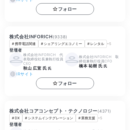
フォロー
株式会社INFORICH
(
9338
)
#
携帯電話関連
#
シェアリングエコノミー
#
レンタル
+
5
登壇者
株式会社INFORICH 代
株式会社INFORICH 取
表取締役社長兼執行役員
締役兼執行役員CFO
CEO
橋本 祐樹 氏
氏
秋山 広宣 氏
氏
IRサイト
フォロー
株式会社コアコンセプト・テクノロジー
(
4371
)
#
DX
#
システムインテグレーション
#
業務支援
+
5
登壇者