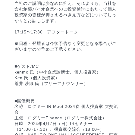
当社のご説明は少なめに抑え、それよりも、当社を
含む創薬バイオ企業へのご投資検討にあたって個人
投資家の皆様が押さえるべき見方などについてしっ
かりとお話しします。

17:15〜17:30　アフタートーク

※日程・登壇者は今後予告なく変更となる場合がご
ざいますので予めご了承ください。

■ゲスト/MC

kenmo 氏（中小企業診断士、個人投資家）

Ken 氏（個人投資家）

荒井 沙織 氏（フリーアナウンサー）

■開催概要

名称　ログミー IR Meet 2024春 個人投資家 大交流
会

主催　ログミーFinance（ログミー株式会社）

日時　2024年4月7日（日）IRセミナー
（14:00~17:30）、投資家交流会（18:00~）

会場　KABUTO ONE HALL&CONFERENCE　東京