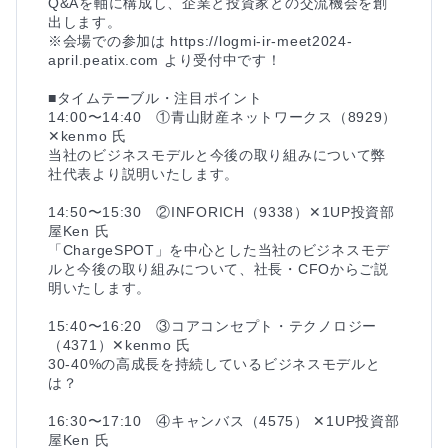
Q&Aを軸に構成し、企業と投資家との交流機会を創
出します。

※会場での参加は https://logmi-ir-meet2024-
april.peatix.com より受付中です！

■タイムテーブル・注目ポイント

14:00〜14:40　①青山財産ネットワークス（8929）
✕kenmo 氏　

当社のビジネスモデルと今後の取り組みについて弊
社代表より説明いたします。

14:50〜15:30　②INFORICH（9338）✕1UP投資部
屋Ken 氏

「ChargeSPOT」を中心とした当社のビジネスモデ
ルと今後の取り組みについて、社長・CFOからご説
明いたします。

15:40〜16:20　③コアコンセプト・テクノロジー
（4371）✕kenmo 氏

30-40%の高成長を持続しているビジネスモデルと
は？

16:30〜17:10　④キャンバス（4575） ✕1UP投資部
屋Ken 氏
