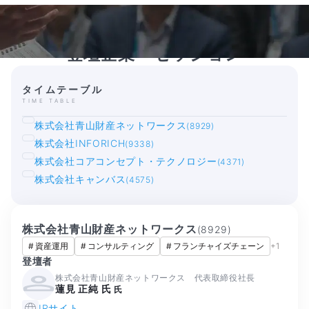
登壇企業・セッション
タイムテーブル
TIME TABLE
株式会社青山財産ネットワークス
(8929)
株式会社INFORICH
(9338)
株式会社コアコンセプト・テクノロジー
(4371)
株式会社キャンバス
(4575)
株式会社青山財産ネットワークス
(
8929
)
#
資産運用
#
コンサルティング
#
フランチャイズチェーン
+
1
登壇者
株式会社青山財産ネットワークス 代表取締役社長
蓮見 正純 氏
氏
IRサイト