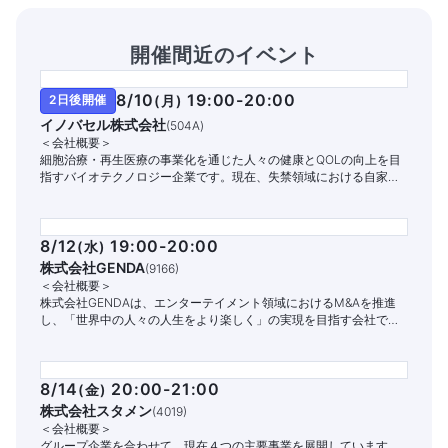
開催間近のイベント
8/10
19:00-20:00
2日後開催
(
月
)
イノバセル株式会社
(
504A
)
＜会社概要＞
細胞治療・再生医療の事業化を通じた人々の健康とQOLの向上を目
指すバイオテクノロジー企業です。現在、失禁領域における自家細
胞治療パイプラインの開発と商業化に注力しています。
8/12
19:00-20:00
(
水
)
株式会社GENDA
(
9166
)
＜会社概要＞
株式会社GENDAは、エンターテイメント領域におけるM&Aを推進
し、「世界中の人々の人生をより楽しく」の実現を目指す会社で
す。
8/14
20:00-21:00
(
金
)
株式会社スタメン
(
4019
)
＜会社概要＞
グループ企業を合わせて、現在４つの主要事業を展開しています。