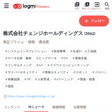
ログ
IRイベント
ログイン
検索
フォロー
株式会社チェンジホールディングス
(3962)
・
東証プライム
情報・通信業
システムインテグレーション
投資事業
生成AI・人工知能
データ分析・解析
ビッグデータ
DX
業務支援
コンサルティング
IoT
クラウドコンピューティング
サイバーセキュリティ
情報セキュリティ
ロボット
ドローン
画像認識
VR
人材育成
eラーニング
製薬・創薬
国策
https://www.changeholdings.co.jp/
IRニュース
コンテンツ
業績情報
企業情報