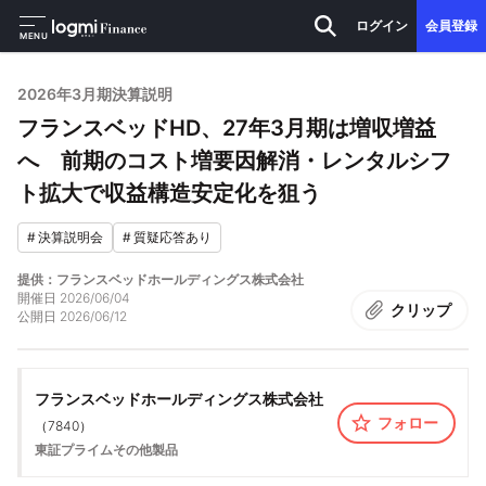
ログイン
会員登録
MENU
2026年3月期決算説明
フランスベッドHD、27年3月期は増収増益
へ 前期のコスト増要因解消・レンタルシフ
ト拡大で収益構造安定化を狙う
#
決算説明会
#
質疑応答あり
提供：フランスベッドホールディングス株式会社
開催日
2026/06/04
クリップ
公開日
2026/06/12
フランスベッドホールディングス株式会社
フォロー
（
7840
）
東証プライム
その他製品