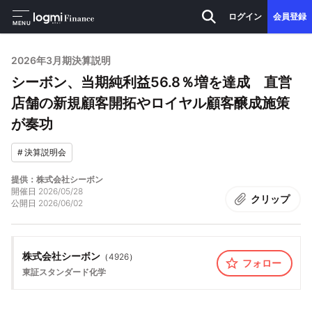
ログイン
会員登録
MENU
2026年3月期決算説明
シーボン、当期純利益56.8％増を達成 直営
店舗の新規顧客開拓やロイヤル顧客醸成施策
が奏功
#
決算説明会
提供：株式会社シーボン
開催日
2026/05/28
クリップ
公開日
2026/06/02
株式会社シーボン
（
4926
）
フォロー
東証スタンダード
化学