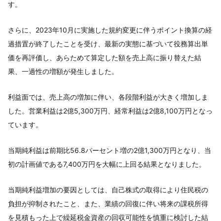
す。
さらに、2023年10月に実施した規約変更に伴うポイント換算の経
過措置が終了したことを受け、最新の実態に基づいて役務算出単
価を再評価し、あらためて算定した額を売上高に振り替えた結
果、一過性の増額が発生しました。
利益面では、売上高の増加に伴い、各段階利益が大きく増加しま
した。営業利益は2億5,300万円、経常利益は2億8,100万円となっ
ています。
当期純利益は前期比56.8パーセント増の2億1,300万円となり、当
初の計画値である7,400万円を大幅に上回る結果となりました。
当期純利益増加の要因としては、自己株式の取得により住民税の
負担が抑制されたこと、また、業績の回復に伴い将来の課税所得
を見積もった上で繰延税金資産の回収可能性を慎重に検討した結