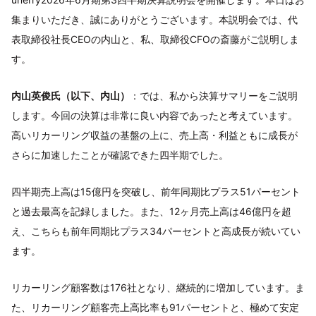
集まりいただき、誠にありがとうございます。本説明会では、代
表取締役社長CEOの内山と、私、取締役CFOの斎藤がご説明しま
す。
内山英俊氏（以下、内山）
：では、私から決算サマリーをご説明
します。今回の決算は非常に良い内容であったと考えています。
高いリカーリング収益の基盤の上に、売上高・利益ともに成長が
さらに加速したことが確認できた四半期でした。
四半期売上高は15億円を突破し、前年同期比プラス51パーセント
と過去最高を記録しました。また、12ヶ月売上高は46億円を超
え、こちらも前年同期比プラス34パーセントと高成長が続いてい
ます。
リカーリング顧客数は176社となり、継続的に増加しています。ま
た、リカーリング顧客売上高比率も91パーセントと、極めて安定