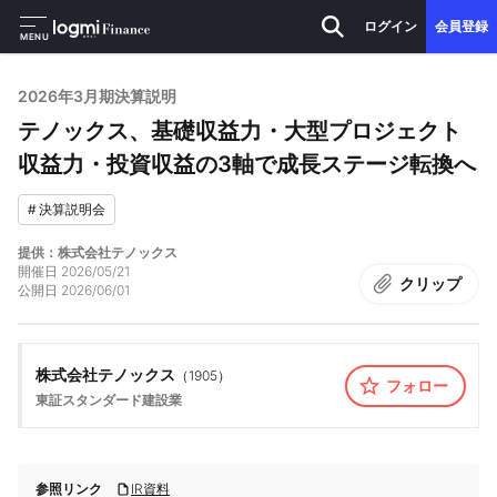
ログイン
会員登録
MENU
2026年3月期決算説明
テノックス、基礎収益力・大型プロジェクト
収益力・投資収益の3軸で成長ステージ転換へ
#
決算説明会
提供：株式会社テノックス
開催日
2026/05/21
クリップ
公開日
2026/06/01
株式会社テノックス
（
1905
）
フォロー
東証スタンダード
建設業
参照リンク
IR資料