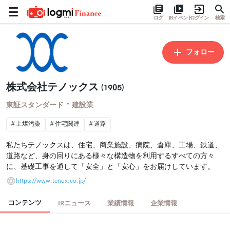
ログ
IRイベント
ログイン
検索
フォロー
株式会社テノックス
(1905)
・
東証スタンダード
建設業
土壌汚染
住宅関連
道路
私たちテノックスは、住宅、商業施設、病院、倉庫、工場、鉄道、
道路など、身の回りにある様々な構造物を利用するすべての方々
に、基礎工事を通して「安全」と「安心」をお届けしています。
https://www.tenox.co.jp/
コンテンツ
IRニュース
業績情報
企業情報