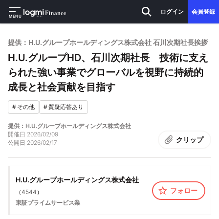
ログイン
会員登録
MENU
提供：H.U.グループホールディングス株式会社 石川次期社長挨拶
H.U.グループHD、石川次期社長 技術に支え
られた強い事業でグローバルを視野に持続的
成長と社会貢献を目指す
#
その他
#
質疑応答あり
提供：H.U.グループホールディングス株式会社
開催日
2026/02/09
クリップ
公開日
2026/02/17
H.U.グループホールディングス株式会社
フォロー
（
4544
）
東証プライム
サービス業