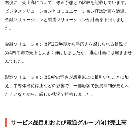
右側に、売上⾼について、修正予想との⽐較を記載しています。
ビジネスソリューションとコミュニケーションITは計画を過達、
⾦融ソリューションと製造ソリューションが計画を下回りまし
た。
⾦融ソリューションは第2四半期から⼿応えを感じられる状況で、
第4四半期で売上も⼤きく伸ばしましたが、通期計画には届きませ
んでした。
製造ソリューションはSAPの弱さが想定以上に⻑引いたことに加
え、半導体出荷停⽌などの影響で、⼀部顧客で投資抑制が⾒られ
たことなどから、厳しい状況で推移しました。
サービス品⽬別および電通グループ向け売上⾼