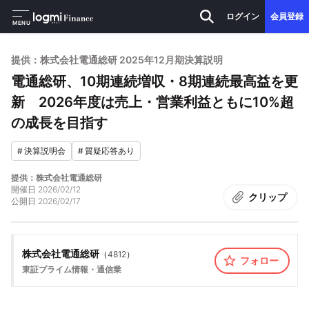
ログイン
会員登録
MENU
提供：株式会社電通総研 2025年12月期決算説明
電通総研、10期連続増収・8期連続最高益を更
新 2026年度は売上・営業利益ともに10%超
の成長を目指す
#
決算説明会
#
質疑応答あり
提供：株式会社電通総研
開催日
2026/02/12
クリップ
公開日
2026/02/17
株式会社電通総研
（
4812
）
フォロー
東証プライム
情報・通信業