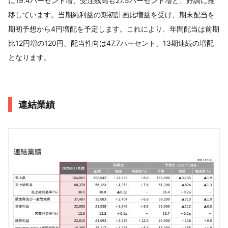
に19.4パーセント増、受注残⾼も27.5パーセント増と、好調に推
移しています。当期純利益の期初計画⽐増益を受け、期末配当を
期初予想から4円増配を予定します。これにより、年間配当は前期
⽐12円増の120円、配当性向は47.7パーセント、13期連続の増配
となります。
連結業績