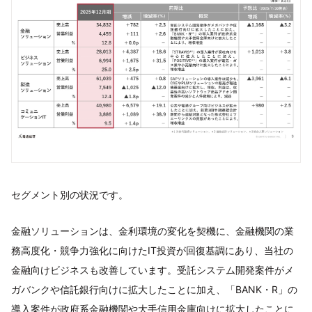
セグメント別の状況です。
⾦融ソリューションは、⾦利環境の変化を契機に、⾦融機関の業
務⾼度化・競争⼒強化に向けたIT投資が回復基調にあり、当社の
⾦融向けビジネスも改善しています。受託システム開発案件がメ
ガバンクや信託銀⾏向けに拡⼤したことに加え、「BANK・R」の
導⼊案件が政府系⾦融機関や⼤⼿信⽤⾦庫向けに拡⼤したことに