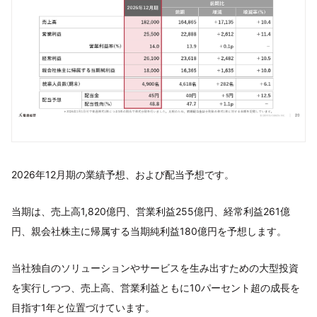
2026年12⽉期の業績予想、および配当予想です。
当期は、売上⾼1,820億円、営業利益255億円、経常利益261億
円、親会社株主に帰属する当期純利益180億円を予想します。
当社独⾃のソリューションやサービスを⽣み出すための⼤型投資
を実⾏しつつ、売上⾼、営業利益ともに10パーセント超の成⻑を
⽬指す1年と位置づけています。