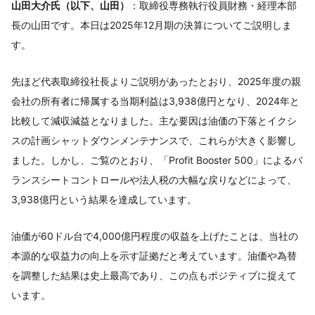
山田大介氏（以下、山田）
：取締役専務執行役員財務・経理本部
長の山田です。本日は2025年12月期の決算についてご説明しま
す。
先ほど代表取締役社長よりご説明があったとおり、2025年度の親
会社の所有者に帰属する当期利益は3,938億円となり、2024年と
比較して減収減益となりました。主な要因は油価の下落とイクシ
スの計画シャットダウンメンテナンスで、これらが大きく影響し
ました。しかし、ご覧のとおり、「Profit Booster 500」によるバ
ランスシートコントロールや法人税の大幅な戻りなどによって、
3,938億円という結果を達成しています。
油価が60ドル台で4,000億円程度の収益を上げたことは、当社の
本源的な収益力の向上を示す証拠だと考えています。油価や為替
を調整した結果は史上最高であり、この点もポジティブに捉えて
います。