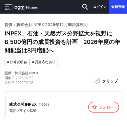
ログイン
会員登録
MENU
提供：株式会社INPEX 2025年12月期決算説明
INPEX、石油・天然ガス分野拡大を視野に
8,500億円の成長投資を計画 2026年度の年
間配当は8円増配へ
#
決算説明会
#
質疑応答あり
提供：株式会社INPEX
開催日
2026/02/12
クリップ
公開日
2026/02/18
株式会社INPEX
（
1605
）
フォロー
東証プライム
鉱業