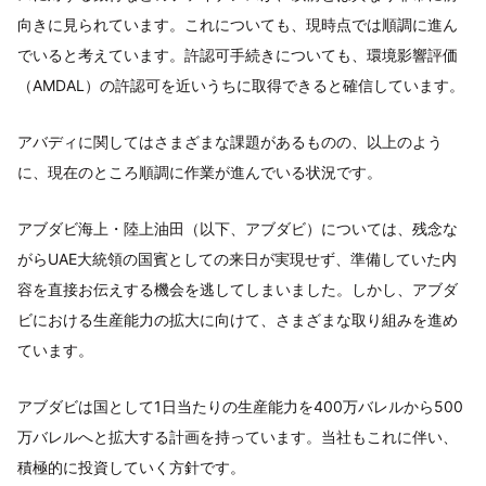
向きに見られています。これについても、現時点では順調に進ん
でいると考えています。許認可手続きについても、環境影響評価
（AMDAL）の許認可を近いうちに取得できると確信しています。
アバディに関してはさまざまな課題があるものの、以上のよう
に、現在のところ順調に作業が進んでいる状況です。
アブダビ海上・陸上油田（以下、アブダビ）については、残念な
がらUAE大統領の国賓としての来日が実現せず、準備していた内
容を直接お伝えする機会を逃してしまいました。しかし、アブダ
ビにおける生産能力の拡大に向けて、さまざまな取り組みを進め
ています。
アブダビは国として1日当たりの生産能力を400万バレルから500
万バレルへと拡大する計画を持っています。当社もこれに伴い、
積極的に投資していく方針です。