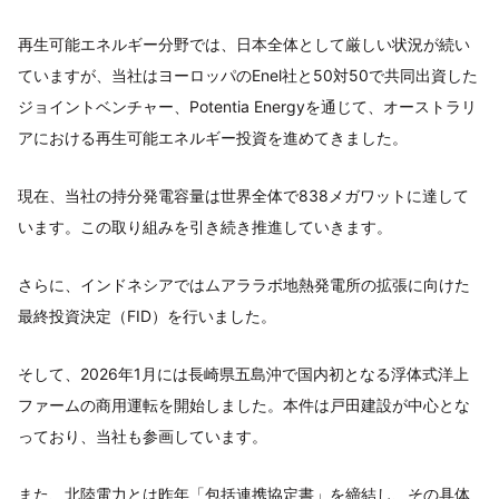
再生可能エネルギー分野では、日本全体として厳しい状況が続い
ていますが、当社はヨーロッパのEnel社と50対50で共同出資した
ジョイントベンチャー、Potentia Energyを通じて、オーストラリ
アにおける再生可能エネルギー投資を進めてきました。
現在、当社の持分発電容量は世界全体で838メガワットに達して
います。この取り組みを引き続き推進していきます。
さらに、インドネシアではムアララボ地熱発電所の拡張に向けた
最終投資決定（FID）を行いました。
そして、2026年1月には長崎県五島沖で国内初となる浮体式洋上
ファームの商用運転を開始しました。本件は戸田建設が中心とな
っており、当社も参画しています。
また、北陸電力とは昨年「包括連携協定書」を締結し、その具体