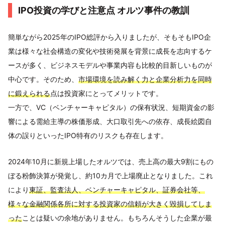
IPO投資の学びと注意点 オルツ事件の教訓
簡単ながら2025年のIPO総評から入りましたが、そもそもIPO企
業は様々な社会構造の変化や技術発展を背景に成長を志向するケ
ースが多く、ビジネスモデルや事業内容も比較的目新しいものが
中心です。そのため、
市場環境を読み解く力と企業分析力を同時
に鍛えられる
点は投資家にとってメリットです。
一方で、VC（ベンチャーキャピタル）の保有状況、短期資金の影
響による需給主導の株価形成、大口取引先への依存、成長絵図自
体の誤りといったIPO特有のリスクも存在します。
2024年10月に新規上場したオルツでは、売上高の最大9割にもの
ぼる粉飾決算が発覚し、約10カ月で上場廃止となりました。これ
により
東証、監査法人、ベンチャーキャピタル、証券会社等、
様々な金融関係各所に対する投資家の信頼が大きく毀損してしま
った
ことは疑いの余地がありません。もちろんそうした企業が最