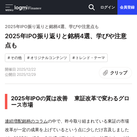
ログイン
会員登録
MENU
2025年IPO振り返りと銘柄4選、学びや注意点も
2025年IPO振り返りと銘柄4選、学びや注意
点も
#
その他
#
オリジナルコンテンツ
#
トレンド・テーマ
開催日
2025/12/22
クリップ
公開日
2025/12/29
2025年IPOの質は改善 東証改革で変わるグロ
ース市場
連続増配銘柄のコラム
の中で、昨今取り組まれている東証の市場
改革が一定の成果を上げているという点に少しだけ言及しました