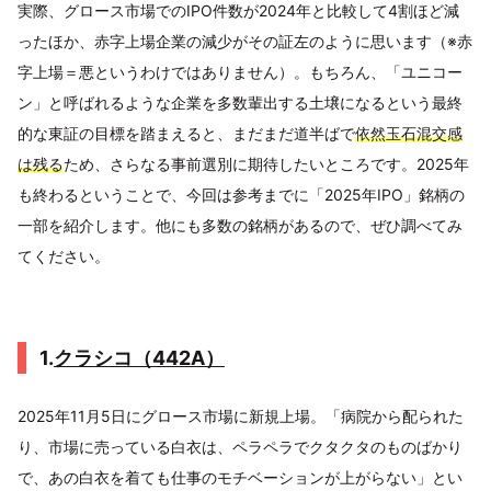
実際、グロース市場でのIPO件数が2024年と比較して4割ほど減
ったほか、赤字上場企業の減少がその証左のように思います（※赤
字上場＝悪というわけではありません）。もちろん、「ユニコー
ン」と呼ばれるような企業を多数輩出する土壌になるという最終
的な東証の目標を踏まえると、まだまだ道半ばで
依然玉石混交感
は残る
ため、さらなる事前選別に期待したいところです。2025年
も終わるということで、今回は参考までに「2025年IPO」銘柄の
一部を紹介します。他にも多数の銘柄があるので、ぜひ調べてみ
てください。
1.
クラシコ（442A）
2025年11月5日にグロース市場に新規上場。「病院から配られた
り、市場に売っている白衣は、ペラペラでクタクタのものばかり
で、あの白衣を着ても仕事のモチベーションが上がらない」とい