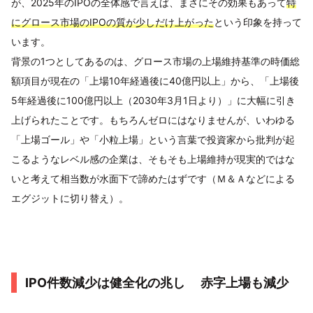
が、2025年のIPOの全体感で言えば、まさにその効果もあって
特
にグロース市場のIPOの質が少しだけ上がった
という印象を持って
います。
背景の1つとしてあるのは、グロース市場の上場維持基準の時価総
額項目が現在の「上場10年経過後に40億円以上」から、「上場後
5年経過後に100億円以上（2030年3月1日より）」に大幅に引き
上げられたことです。もちろんゼロにはなりませんが、いわゆる
「上場ゴール」や「小粒上場」という言葉で投資家から批判が起
こるようなレベル感の企業は、そもそも上場維持が現実的ではな
いと考えて相当数が水面下で諦めたはずです（Ｍ＆Ａなどによる
エグジットに切り替え）。
IPO件数減少は健全化の兆し 赤字上場も減少