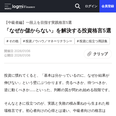
ログイン
会員登録
MENU
【中級者編】一段上を目指す実践格言5選
「なぜか儲からない」を解決する投資格言5選
#
その他
#
投資ノウハウ／マネーリテラシー
#
投資に役立つ用語集
開催日
2026/01/06
クリップ
公開日
2026/01/06
投資に慣れてくると、「基本は分かっているのに、なぜか結果が
伸びない」という壁にぶつかります。売るべきか、待つべきか、
逆に動くべきか……といった、判断の質が問われ始める段階です。
そんなときに役立つのが、実践と失敗の積み重ねから生まれた相
場格言です。初心者向けの心得とは違い、中級者向けの格言は