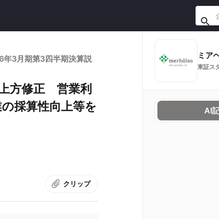
ミア
6年3月期第3四半期決算説
東証ス
上方修正 営業利
業の採算性向上等を
AI
クリップ