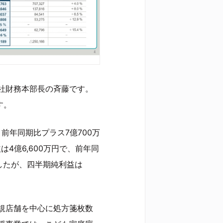
社財務本部長の斉藤です。
す。
、前年同期比プラス7億700万
4億6,600万円で、前年同
でしたが、四半期純利益は
規店舗を中心に処方箋枚数