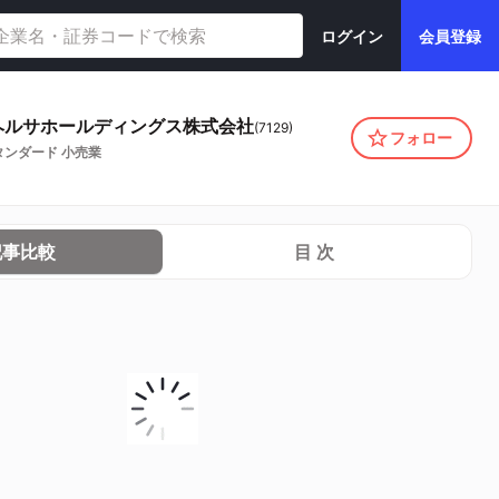
ログイン
会員登録
ヘルサホールディングス株式会社
(
7129
)
フォロー
タンダード
小売業
記事比較
目 次