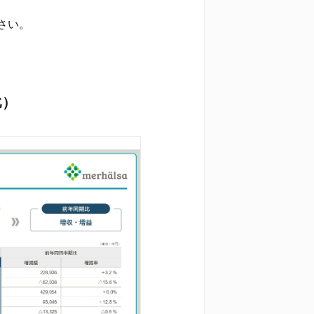
さい。
比）