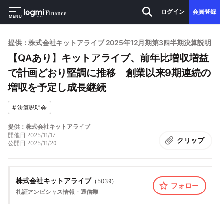
ログイン
会員登録
MENU
提供：株式会社キットアライブ 2025年12月期第3四半期決算説明
【QAあり】キットアライブ、前年比増収増益
で計画どおり堅調に推移 創業以来9期連続の
増収を予定し成長継続
#
決算説明会
提供：株式会社キットアライブ
開催日
2025/11/17
クリップ
公開日
2025/11/20
株式会社キットアライブ
（
5039
）
フォロー
札証アンビシャス
情報・通信業