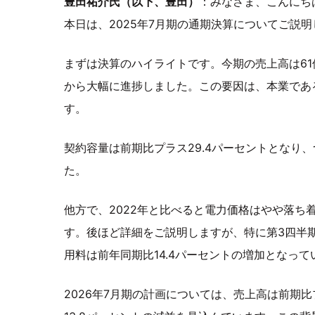
豊田祐介氏（以下、豊田）
：みなさま、こんにち
本日は、2025年7月期の通期決算についてご説
まずは決算のハイライトです。今期の売上高は61億5
から大幅に進捗しました。この要因は、本業であ
す。
契約容量は前期比プラス29.4パーセントとなり
た。
他方で、2022年と比べると電力価格はやや落ち
す。後ほど詳細をご説明しますが、特に第3四半
用料は前年同期比14.4パーセントの増加となって
2026年7月期の計画については、売上高は前期比