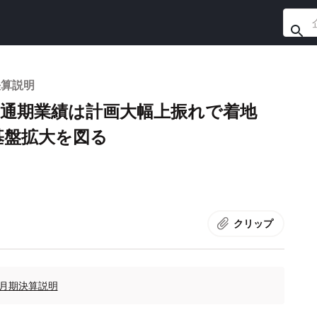
決算説明
、通期業績は計画大幅上振れで着地
基盤拡大を図る
クリップ
7月期決算説明