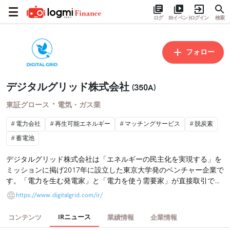
ログ
IRイベント
ログイン
検索
フォロー
デジタルグリッド株式会社
(350A)
・
東証グロース
電気・ガス業
電力会社
再生可能エネルギー
マッチングサービス
脱炭素
蓄電池
デジタルグリッド株式会社は「エネルギーの民主化を実現する」を
ミッションに掲げ2017年に設立した東京大学発のベンチャー企業で
す。「電力を生む発電家」と「電力を使う需要家」が直接取引でき
るデジタルグリッドプラットフォーム（DGP）を始め、再エネに関
https://www.digitalgrid.com/ir/
連する複数のサービスを展開し、2025年4月に東京証券取引所グロ
ース市場に上場、持続可能なエネルギー社会の実現を目指していま
IRニュース
コンテンツ
業績情報
企業情報
す。