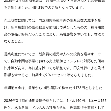
2025年3月期通期実績は、通期売上収益・営業利益とも過去最高
を更新しました。4期連続での更新となっています。
売上収益に関しては、内燃機関搭載車両の生産台数の減少を受
け、新車用製品の販売数量が前期比で減少したものの、補修用製
品の販売が好調だったことにより、為替影響を除いても、増収と
なりました。
営業利益については、従業員の還元や人への投資を増やす一方
で、自動車関連事業における売上増加とインフレに対応した価格
転嫁等があり、為替益を除いても増益です。円安進行による為替
影響も含めると、前期比で20パーセント増となりました。
年間配当金は、前年から14円増額の1株当たり178円としました。
2026年3月期の通期業績予想としては、1ドル140円、1ユーロ155
円と、ある意味、ドルのみの独歩も含め、円高進行を前提として