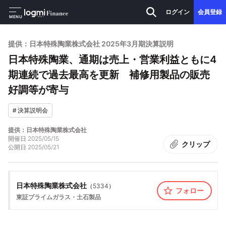
ログイン
会員登録
MENU
提供：日本特殊陶業株式会社 2025年3月期決算説明
日本特殊陶業、通期は売上・営業利益ともに4
期連続で過去最高を更新 補修用製品の販売
好調等が寄与
#
決算説明会
提供：日本特殊陶業株式会社
開催日
2025/05/15
クリップ
公開日
2025/05/21
日本特殊陶業株式会社
（
5334
）
フォロー
東証プライム
ガラス・土石製品