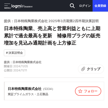
ログイン
会員登録
MENU
提供：日本特殊陶業株式会社 2025年3月期第2四半期決算説明
日本特殊陶業、売上高と営業利益ともに上期
累計で過去最高を更新 補修用プラグの販売
増加を見込み通期計画を上方修正
#
決算説明会
提供：日本特殊陶業株式会社
開催日
2024/11/05
クリップ
公開日
2024/11/11
日本特殊陶業株式会社
（
5334
）
フォロー
東証プライム
ガラス・土石製品