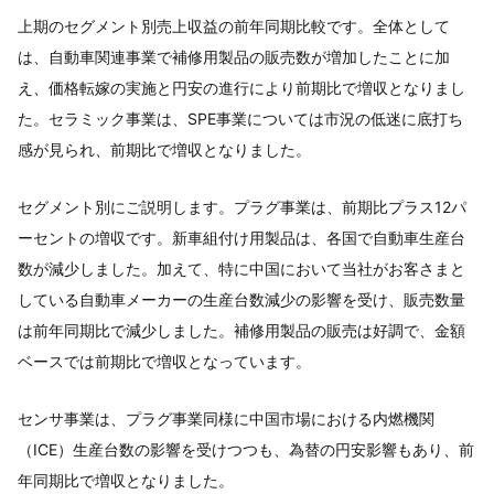
上期のセグメント別売上収益の前年同期比較です。全体として
は、自動車関連事業で補修用製品の販売数が増加したことに加
え、価格転嫁の実施と円安の進行により前期比で増収となりまし
た。セラミック事業は、SPE事業については市況の低迷に底打ち
感が見られ、前期比で増収となりました。
セグメント別にご説明します。プラグ事業は、前期比プラス12パ
ーセントの増収です。新車組付け用製品は、各国で自動車生産台
数が減少しました。加えて、特に中国において当社がお客さまと
している自動車メーカーの生産台数減少の影響を受け、販売数量
は前年同期比で減少しました。補修用製品の販売は好調で、金額
ベースでは前期比で増収となっています。
センサ事業は、プラグ事業同様に中国市場における内燃機関
（ICE）生産台数の影響を受けつつも、為替の円安影響もあり、前
年同期比で増収となりました。