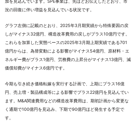
加を見込んでいます。SPE事業は、先ほどお伝えしたとおり、市
況の回復に伴い増益を見込んでいる状況です。
グラフ左側に記載のとおり、2025年3月期実績から特殊要因の戻
しがマイナス32億円、構造改革費用の戻しがプラス10億円です。
これらを加算した実態ベースの2025年3月期上期実績である701
億円からは、為替変動による影響がマイナス54億円、原材料・エ
ネルギー費がプラス1億円、労務費の上昇分がマイナス13億円、減
価償却費がマイナス6億円です。
今期も引き続き価格転嫁を実行する計画で、上期にプラス16億
円、売上増・製品構成等による影響でプラス22億円を見込んでい
ます。M&A関連費用などの構造改革費用は、期初計画から変更な
く通期で100億円を見込み、下期で90億円ほど発生する予定で
す。