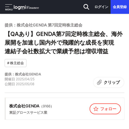
ログイン
会員登録
MENU
提供：株式会社GENDA 第7回定時株主総会
【QAあり】GENDA第7回定時株主総会、海外
展開を加速し国内外で飛躍的な成長を実現
連結子会社数拡大で業績予想は増収増益
#
株主総会
提供：株式会社GENDA
開催日
2025/04/25
クリップ
公開日
2025/05/08
株式会社GENDA
（
9166
）
フォロー
東証グロース
サービス業