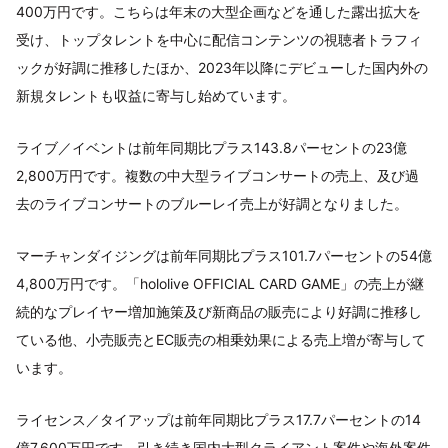
400万円です。こちらは年末の大型企画などを通した露出拡大を
受け、トップタレントを中心に配信コンテンツの視聴者トラフィ
ックが好調に推移したほか、2023年以降にデビューした国内外の
新規タレントも収益に寄与し始めています。
ライブ／イベントは前年同期比プラス143.8パーセントの23億
2,800万円です。複数の中大型ライブコンサートの売上、及び過
去のライブコンサートのブルーレイ売上が好調となりました。
マーチャンダイジングは前年同期比プラス101.7パーセントの54億
4,800万円です。「hololive OFFICIAL CARD GAME」の売上が継
続的なプレイヤー増加施策及び新商品の販売により好調に推移し
ている他、小売販売とEC販売の相乗効果による売上増が寄与して
います。
ライセンス／タイアップは前年同期比プラス17.7パーセントの14
億7,600万円です。引き続き国内大型クライアント案件や海外案件