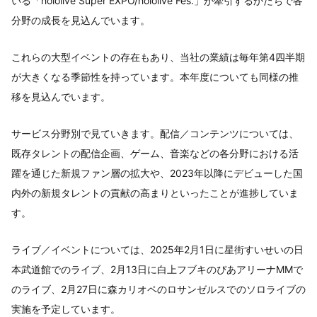
いる「hololive Super EXPO/hololive Fes.」が牽引するかたちで各
分野の成長を見込んでいます。
これらの大型イベントの存在もあり、当社の業績は毎年第4四半期
が大きくなる季節性を持っています。本年度についても同様の推
移を見込んでいます。
サービス分野別で見ていきます。配信／コンテンツについては、
既存タレントの配信企画、ゲーム、音楽などの各分野における活
躍を通じた新規ファン層の拡大や、2023年以降にデビューした国
内外の新規タレントの貢献の高まりといったことが進捗していま
す。
ライブ／イベントについては、2025年2月1日に星街すいせいの日
本武道館でのライブ、2月13日に白上フブキのぴあアリーナMMで
のライブ、2月27日に森カリオペのロサンゼルスでのソロライブの
実施を予定しています。