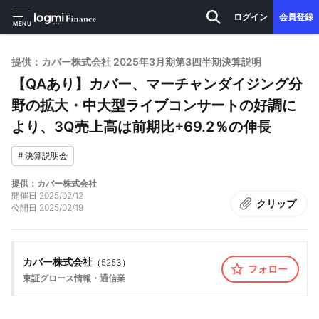
ログイン
会員登録
MENU
提供：カバー株式会社 2025年3月期第3四半期決算説明
【QAあり】カバー、マーチャンダイジング分
野の拡大・中大型ライブコンサートの好調に
より、3Q売上高は前期比+69.2％の伸長
#
決算説明会
提供：カバー株式会社
開催日
2025/02/12
クリップ
公開日
2025/02/19
カバー株式会社
（
5253
）
フォロー
東証グロース
情報・通信業