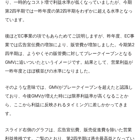
り、一時的なコスト増で利益水準が低くなっていましたが、今期
第2四半期では一昨年度の第2四半期をわずかに超える水準となっ
ています。
後ほどEC事業の項でもあらためてご説明しますが、昨年度、EC事
業では広告宣伝費の増加により、販管費が増加しました。今期第2
四半期は、ようやくその販管費に対してブレークイーブンとなる
GMVに追いついたというイメージです。結果として、営業利益が
一昨年度とほぼ横並びの水準になりました。
そのような意味では、GMVがブレークイーブンを超えたと認識し
ており、今後GMVが増えた時には限界利益率が高くなることか
ら、ここから利益に反映されるタイミングに差しかかってきま
す。
スライド右側のグラフは、広告宣伝費、販売促進費を除いた営業
利益推移です。ご覧のとおり、第2四半期は過去最高益となってい