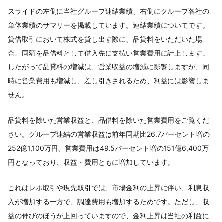
スライドの左側に当社グループ連結業績、右側にグループ各社の
単体業績のサマリーを掲載しています。連結業績についてです。
貸借取引において株式を貸し出す際に、品貸料をいただいた場
合、同額を品借料として借入先に支払い営業費用に計上します。
したがって品貸料の増減は、営業収益の増減に影響しますが、同
時に営業費用も増減し、差し引きされるため、利益には影響しま
せん。
品貸料を除いた営業収益と、品借料を除いた営業費用をご覧くだ
さい。グループ連結の営業収益は前年同期比26.7パーセント増の
252億1,100万円、営業費用は49.5パーセント増の151億6,400万
円となっており、収益・費用ともに増加しています。
これはレポ取引や現先取引では、市場金利の上昇に伴い、利息収
入が増加する一方で、調達費用も増加するためです。ただし、収
益の伸びのほうが上回っていますので、金利上昇は当社の利益に