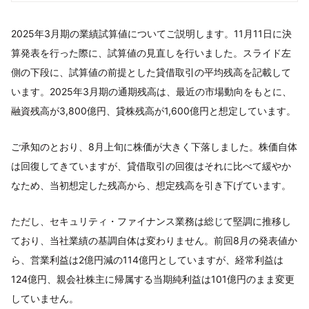
2025年3月期の業績試算値についてご説明します。11月11日に決
算発表を行った際に、試算値の見直しを行いました。スライド左
側の下段に、試算値の前提とした貸借取引の平均残高を記載して
います。2025年3月期の通期残高は、最近の市場動向をもとに、
融資残高が3,800億円、貸株残高が1,600億円と想定しています。
ご承知のとおり、8月上旬に株価が大きく下落しました。株価自体
は回復してきていますが、貸借取引の回復はそれに比べて緩やか
なため、当初想定した残高から、想定残高を引き下げています。
ただし、セキュリティ・ファイナンス業務は総じて堅調に推移し
ており、当社業績の基調自体は変わりません。前回8月の発表値か
ら、営業利益は2億円減の114億円としていますが、経常利益は
124億円、親会社株主に帰属する当期純利益は101億円のまま変更
していません。