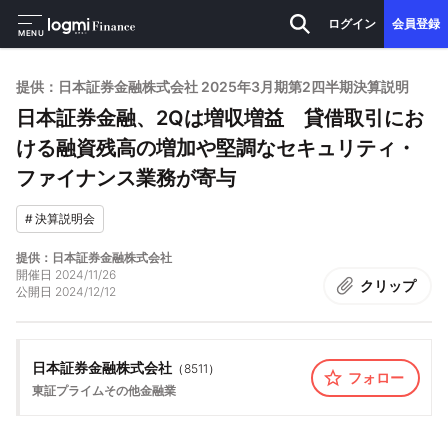
ログイン
会員登録
MENU
提供：日本証券金融株式会社 2025年3月期第2四半期決算説明
日本証券金融、2Qは増収増益 貸借取引にお
ける融資残高の増加や堅調なセキュリティ・
ファイナンス業務が寄与
#
決算説明会
提供：日本証券金融株式会社
開催日
2024/11/26
クリップ
公開日
2024/12/12
日本証券金融株式会社
（
8511
）
フォロー
東証プライム
その他金融業