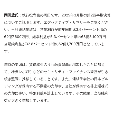
岡田豊氏
：執行役専務の岡田です。2025年3月期の第2四半期決算
についてご説明します。エグゼクティブ・サマリーをご覧くださ
い。当社連結業績は、営業利益が前年同期比3.6パーセント増の
62億7,600万円、経常利益が5.3パーセント増の68億3,100万円、
当期純利益が32.8パーセント増の62億1,700万円となっていま
す。
増益の要因は、貸借取引のうち融資残高が増加したことに加え
て、株券レポ取引などのセキュリティ・ファイナンス業務が引き
続き堅調に推移していることです。また、連結子会社の日本ビル
ディングが保有する不動産の売却や、当社が保有する非上場株式
の売却に伴い、特別利益を計上しています。その結果、当期純利
益が大きく増加しています。