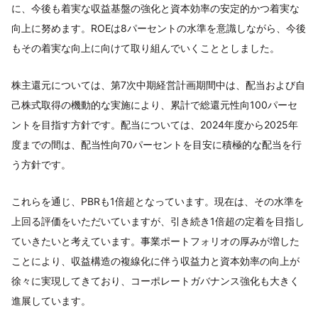
に、今後も着実な収益基盤の強化と資本効率の安定的かつ着実な
向上に努めます。ROEは8パーセントの水準を意識しながら、今後
もその着実な向上に向けて取り組んでいくこととしました。
株主還元については、第7次中期経営計画期間中は、配当および自
己株式取得の機動的な実施により、累計で総還元性向100パーセ
ントを目指す方針です。配当については、2024年度から2025年
度までの間は、配当性向70パーセントを目安に積極的な配当を行
う方針です。
これらを通じ、PBRも1倍超となっています。現在は、その水準を
上回る評価をいただいていますが、引き続き1倍超の定着を目指し
ていきたいと考えています。事業ポートフォリオの厚みが増した
ことにより、収益構造の複線化に伴う収益力と資本効率の向上が
徐々に実現してきており、コーポレートガバナンス強化も大きく
進展しています。