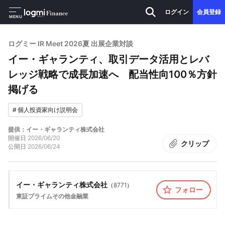
ログイン
会員登録
MENU
ログミー IR Meet 2026夏 出展企業対談
イー・ギャランティ、取引データ活用とレバ
レッジ戦略で成長加速へ 配当性向100％方針
掲げる
#
個人投資家向け説明会
提供：イー・ギャランティ株式会社
開催日
2026/06/20
クリップ
公開日
2026/06/24
イー・ギャランティ株式会社
（
8771
）
フォロー
東証プライム
その他金融業