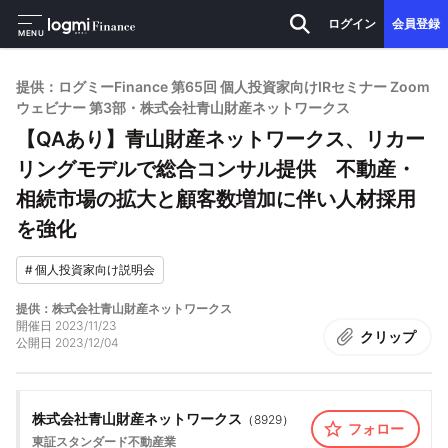
ログイン
会員登録
MENU
提供：ログミーFinance 第65回 個人投資家向けIRセミナー Zoom
ウェビナー 第3部・株式会社青山財産ネットワークス
【QAあり】青山財産ネットワークス、リカー
リングモデルで総合コンサル提供 不動産・
相続市場の拡大と顧客数増加に伴い人材採用
を強化
#
個人投資家向け説明会
提供：株式会社青山財産ネットワークス
開催日
2023/11/23
クリップ
公開日
2023/12/04
株式会社青山財産ネットワークス
（
8929
）
フォロー
東証スタンダード
不動産業