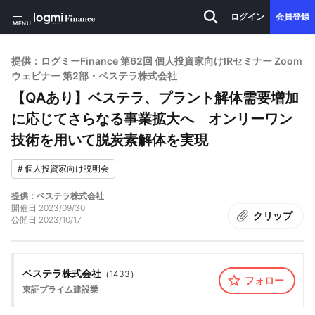
ログイン
会員登録
MENU
提供：ログミーFinance 第62回 個人投資家向けIRセミナー Zoom
ウェビナー 第2部・ベステラ株式会社
【QAあり】ベステラ、プラント解体需要増加
に応じてさらなる事業拡大へ オンリーワン
技術を用いて脱炭素解体を実現
#
個人投資家向け説明会
提供：ベステラ株式会社
開催日
2023/09/30
クリップ
公開日
2023/10/17
ベステラ株式会社
（
1433
）
フォロー
東証プライム
建設業