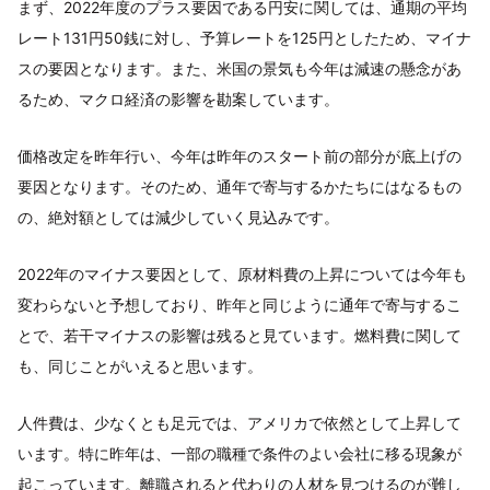
まず、2022年度のプラス要因である円安に関しては、通期の平均
レート131円50銭に対し、予算レートを125円としたため、マイナ
スの要因となります。また、米国の景気も今年は減速の懸念があ
るため、マクロ経済の影響を勘案しています。
価格改定を昨年行い、今年は昨年のスタート前の部分が底上げの
要因となります。そのため、通年で寄与するかたちにはなるもの
の、絶対額としては減少していく見込みです。
2022年のマイナス要因として、原材料費の上昇については今年も
変わらないと予想しており、昨年と同じように通年で寄与するこ
とで、若干マイナスの影響は残ると見ています。燃料費に関して
も、同じことがいえると思います。
人件費は、少なくとも足元では、アメリカで依然として上昇して
います。特に昨年は、一部の職種で条件のよい会社に移る現象が
起こっています。離職されると代わりの人材を見つけるのが難し