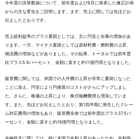
今年度の決算数値について、前年度および8月に発表した修正計画
からの主な変化をご説明します。まず、売上に関しては先ほどお
伝えしたとおりです。
売上総利益率のプラス要因としては、主に円安と在庫の増加があ
ります。一方、マイナス要因としては原材料費・燃料費の上昇、
物流費の増加などがありました。その結果、トータルでは前年度
比プラス5.6パーセント、金額に直すと約11億円増となりました。
販管費に関しては、米国での人件費の上昇が非常に重荷になった
ことに加え、円安により円換算のコストがさらにアップしまし
た。さらに、株価の上昇により、株式報酬費用も増加していま
す。また、先ほどお伝えしたとおり、第1四半期に発生したクレー
ム対応費用の増加もあり、販管費全体では前年度比プラス37.5パ
ーセント、金額に直すと約18億円増となりました。
金融収支に関しては、特に米国で金利上昇があったため、金利負