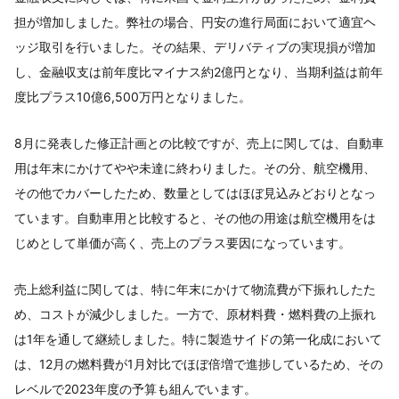
担が増加しました。弊社の場合、円安の進行局面において適宜ヘ
ッジ取引を行いました。その結果、デリバティブの実現損が増加
し、金融収支は前年度比マイナス約2億円となり、当期利益は前年
度比プラス10億6,500万円となりました。
8月に発表した修正計画との比較ですが、売上に関しては、自動車
用は年末にかけてやや未達に終わりました。その分、航空機用、
その他でカバーしたため、数量としてはほぼ見込みどおりとなっ
ています。自動車用と比較すると、その他の用途は航空機用をは
じめとして単価が高く、売上のプラス要因になっています。
売上総利益に関しては、特に年末にかけて物流費が下振れしたた
め、コストが減少しました。一方で、原材料費・燃料費の上振れ
は1年を通して継続しました。特に製造サイドの第一化成において
は、12月の燃料費が1月対比でほぼ倍増で進捗しているため、その
レベルで2023年度の予算も組んでいます。