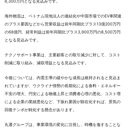
8,300万円となる見込みです。
海外物流は、ベトナム現地法人の連結化や中国市場でのEV車関連
のプラス要因などから営業収益は前年同期比プラス13億200万円
の68億円、経常利益は前年同期比プラス3,900万円の8,500万円
となる見込みです。
テクノサポート事業は、主要顧客との取引減少に対して、コスト
削減に取り組み、減収増益となる見込みです。
今後については、内需主導の緩やかな成長は維持されると見込ま
れていますが、ウクライナ情勢の長期化による食料・エネルギー
不安の増大、円安による物価上昇と消費者心理の悪化、コスト増
による企業の業績悪化など、下振れ要因が顕在化すれば、景気の
回復テンポが鈍化する懸念があります。
丸運グループは、事業環境の変化に注視し、時機を逸することな