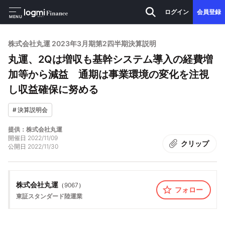
ログイン
会員登録
MENU
株式会社丸運 2023年3月期第2四半期決算説明
丸運、2Qは増収も基幹システム導入の経費増
加等から減益 通期は事業環境の変化を注視
し収益確保に努める
#
決算説明会
提供：株式会社丸運
開催日
2022/11/09
クリップ
公開日
2022/11/30
株式会社丸運
（
9067
）
フォロー
東証スタンダード
陸運業