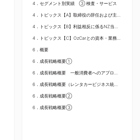
4．セグメント別実績 ③ 検査・サービス
4．トピックス【A】取締役の辞任および主要株主の異動について
4．トピックス【B】利益相反に係るNZ当局方針の検討結果公表について
4．トピックス【C】OzCarとの資本・業務提携について
6．概要
6．成長戦略概要①
6．成長戦略概要 一般消費者へのアプローチを通じた新サービスの提供に注力
6．成長戦略概要（レンタカービジネス統合効果）
6．成長戦略概要②
6．成長戦略概要③