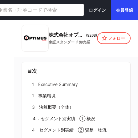
ログイン
会員登録
株式会社オプティマスグループ
(
9268
)
フォロー
東証スタンダード
卸売業
目次
1．Executive Summary
1．事業環境
3．決算概要（全体）
４．セグメント別実績 ① 概況
4．セグメント別実績 ② 貿易・物流