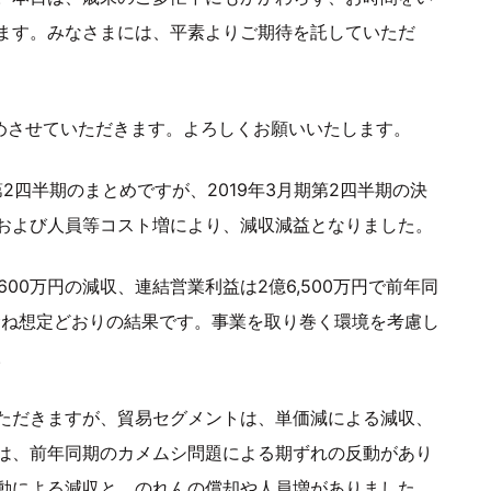
ます。みなさまには、平素よりご期待を託していただ
始めさせていただきます。よろしくお願いいたします。
3月期第2四半期のまとめですが、2019年3月期第2四半期の決
および人員等コスト増により、減収減益となりました。
9,600万円の減収、連結営業利益は2億6,500万円で前年同
おむね想定どおりの結果です。事業を取り巻く環境を考慮し
。
ただきますが、貿易セグメントは、単価減による減収、
は、前年同期のカメムシ問題による期ずれの反動があり
動による減収と、のれんの償却や人員増がありました。