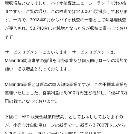
増収増益となりました。バイオ検査はニュージーランド向けの検
査ですが、ご覧の通り、この検査では14,000台弱減少しておりま
す。一方で、2018年9月からバイオ検査の一部として熱処理検査
が導入され、53,748台ほど純増となった分が収益に寄与しており
ます。
サービスセグメントにまいります。サービスセグメントは、
Mahindra関連事業の撤退を卸売事業及び個人向けローンの増加で
補い、増収増益となっております。
Mahindra事業とは新車の輸入卸売事業ですが、この不採算事業を
整理いたしました。営業利益は6,900万円ほど増加し、1億400万
円の着地となっております。
下段に「AFD 販売金融債権残高」としてお示ししておりますの
が、小売向け自動車ローンの残高です。残高を3,700万ドルから
5,200万ドルへ、40.5パーセント伸ばしております。