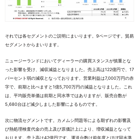
それでは各セグメントのご説明にまいります。9ページです。貿易
セグメントからまいります。
ニュージーランドにおいてディーラーの購買スタンスが慎重とな
った影響を受け、減収減益となりました。売上高は122億円で、17
パーセント弱の減収となっております。営業利益は7,000万円の赤
字で、前期と比べますと1億5,700万円の減益となりました。これ
は、平均販売単価は前期と同水準ではありますが、販売台数が
5,680台ほど減少しました影響によるものです。
次に物流セグメントです。カメムシ問題等による期ずれの影響及
び熱処理検査代金の売上及び原価計上により、増収減益となって
おります。売上高は42億円です。運送台数は前年度とほぼ同水準