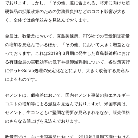
でおります。しかし、「その他」差に含まれる、将来に向けた超
硬製品の拡販政策のための労務費負担などのコスト影響が大き
く、全体では前年並みを見込んでおります。
金属は、数量差において、直島製錬所、PTS社での電気銅販売量
の増加を見込んでいるほか、「その他」において大きく増益とな
っております。これは2019年3月期に発生した直島製錬所におけ
る有価金属の実収効率の低下や棚卸減耗損について、各対策実行
に伴うE-Scrap処理の安定化などにより、大きく改善する見込み
によるものです。
セメントは、価格差において、国内セメント事業の熱エネルギー
コストの増加等による減益を見込んでおりますが、米国事業は、
セメント、生コンともに堅調な需要が見込まれるなか、販売価格
のさらなる値上げを見込んでおります。
数量面では、主に米国事業において、2019年3月期下期における