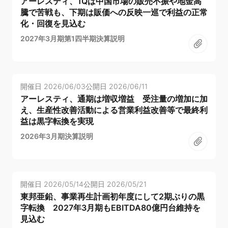
アーレスティ、1Qは中国市場の販売不振や地金高
騰で苦戦も、下期は販価への反映一巡で利益の正常
化・回復を見込む
2027年3月期第1四半期決算説明
開催日
2026/06/03
公開日
2026/06/11
アーレスティ、通期は増収増益 受注量の増加に加
え、生産性改善活動による営業利益改善等で最終利
益は黒字転換を実現
2026年3月期決算説明
開催日
2026/05/14
公開日
2026/05/21
東邦亜鉛、事業再生計画初年度にして2期ぶりの黒
字転換 2027年3月期もEBITDA80億円台維持を
見込む