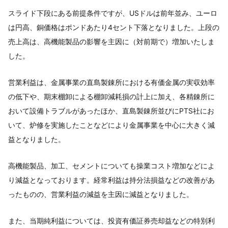
スライド下段にある前提条件ですが、USドルは前年並み、ユーロ
は円高、銅価格はポンドあたり4セント下落となりました。上段の
売上高は、高機能製品の影響を主因に（対前期で）増加いたしま
した。
営業利益は、金属事業の直島製錬所における有価金属の実収効率
の低下や、期末棚卸による棚卸減耗損の計上に加え、各精錬所に
おいて設備トラブルがあったほか、直島製錬所並びにPTS社にお
いて、炉修を実施したことなどにより金属事業を中心に大きく減
益となりました。
高機能製品、加工、セメントについても操業コスト増加などによ
り減益となっております。経常利益は持分法損益などの改善があ
ったものの、営業利益の減益を主因に減益となりました。
また、当期純利益については、投資有価証券売却益などの特別利