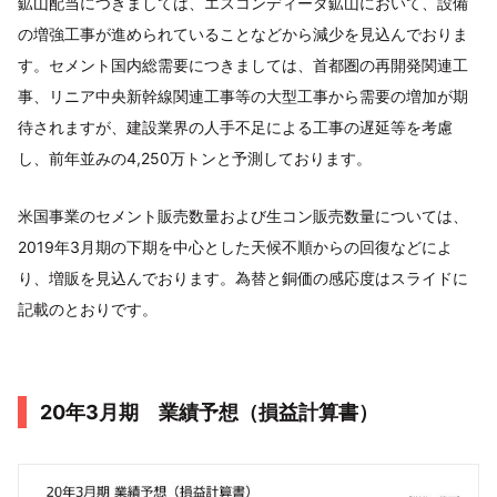
鉱山配当につきましては、エスコンディーダ鉱山において、設備
の増強工事が進められていることなどから減少を見込んでおりま
す。セメント国内総需要につきましては、首都圏の再開発関連工
事、リニア中央新幹線関連工事等の大型工事から需要の増加が期
待されますが、建設業界の人手不足による工事の遅延等を考慮
し、前年並みの4,250万トンと予測しております。
米国事業のセメント販売数量および生コン販売数量については、
2019年3月期の下期を中心とした天候不順からの回復などによ
り、増販を見込んでおります。為替と銅価の感応度はスライドに
記載のとおりです。
20年3月期 業績予想（損益計算書）