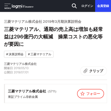
ログイン
会員登録
MENU
三菱マテリアル株式会社 2019年3月期決算説明会
三菱マテリアル、通期の売上高は増加も経常
益は296億円の大幅減 操業コストの悪化等
が要因に
#
決算説明会
#
三菱マテリアル
三菱マテリアル株式会社
開催日
2019/05/13
クリップ
公開日
2019/07/01
三菱マテリアル株式会社
（
5711
）
フォロー
東証プライム
非鉄金属