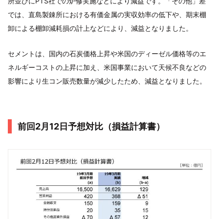
所並びにPTS社での炉修実施などにより減益です。「その他」差
では、直島製錬所における有価金属の実収効率の低下や、期末棚
卸による棚卸減耗損の計上などにより、減益となりました。
セメントは、国内の石炭価格上昇や米国のディーゼル価格等のエ
ネルギーコストの上昇に加え、米国事業において天候不良などの
影響により生コン販売数量が減少したため、減益となりました。
前回2月12日予想対比（損益計算書）