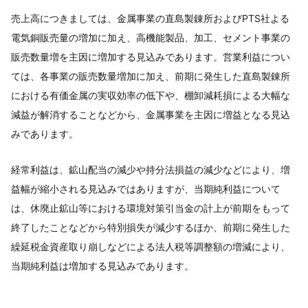
売上高につきましては、金属事業の直島製錬所およびPTS社よる
電気銅販売量の増加に加え、高機能製品、加工、セメント事業の
販売数量増を主因に増加する見込みであります。営業利益につい
ては、各事業の販売数量増加に加え、前期に発生した直島製錬所
における有価金属の実収効率の低下や、棚卸減耗損による大幅な
減益が解消することなどから、金属事業を主因に増益となる見込
みであります。
経常利益は、鉱山配当の減少や持分法損益の減少などにより、増
益幅が縮小される見込みではありますが、当期純利益について
は、休廃止鉱山等における環境対策引当金の計上が前期をもって
終了したことなどから特別損失が減少するほか、前期に発生した
繰延税金資産取り崩しなどによる法人税等調整額の増減により、
当期純利益は増加する見込みであります。