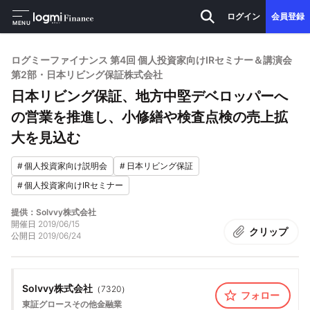
ログイン
会員登録
MENU
ログミーファイナンス 第4回 個人投資家向けIRセミナー＆講演会
第2部・日本リビング保証株式会社
日本リビング保証、地方中堅デベロッパーへ
の営業を推進し、小修繕や検査点検の売上拡
大を見込む
#
個人投資家向け説明会
#
日本リビング保証
#
個人投資家向けIRセミナー
提供：Solvvy株式会社
開催日
2019/06/15
クリップ
公開日
2019/06/24
Solvvy株式会社
（
7320
）
フォロー
東証グロース
その他金融業