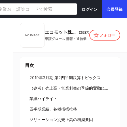
ログイン
会員登録
エコモット株式会社
(
3987
)
フォロー
NO IMAGE
東証グロース
情報・通信業
目次
2019年3月期 第2四半期決算トピックス
（参考）売上高・営業利益の季節的変動について
業績ハイライト
四半期業績、各種指標推移
ソリューション別売上高の増減要因