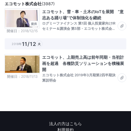
エコモット株式会社
(
3987
)
エコモット、雪・車・土木のIoTを展開 “意
志ある踊り場”で体制強化を継続
ログミーファイナンス 第1回 個人投資家向けIR
提供
セミナー＆講演会 第5部・エコモット株式会社
開催日
2018/12/15
IRセミナー
11/12
2018年
火
エコモット、上期売上高は前年同期・当初計
画を超過 各種防災ソリューションを積極展
開
エコモット株式会社 2019年3月期第2四半期決
開催日
2018/11/13
算説明会
法人の方はこちら
利用規約