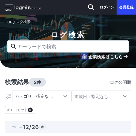
ログイン
会員登録
MENU
ログ検索
TOP
ログ検索
キーワードで検索
企業検索はこちら
検索結果
2件
ログ公開順
カテゴリ：指定なし
掲載日：指定なし
#
エコモット
12/26
2018年
木