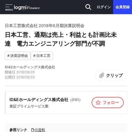
ログイン
会員登録
MENU
日本工営株式会社 2018年6月期決算説明会
日本工営、通期は売上・利益とも計画比未
達 電力エンジニアリング部門が不調
#
決算説明会
#
日本工営
ID&Eホールディングス株式会社
開催日
2018/08/29
クリップ
公開日
2018/08/30
ID&Eホールディングス株式会社
（
9161
）
フォロー
東証プライム
サービス業
参照リンク
IR資料