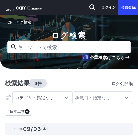
ログイン
会員登録
MENU
ログ検索
TOP
ログ検索
キーワードで検索
企業検索はこちら
検索結果
3件
ログ公開順
カテゴリ：指定なし
掲載日：指定なし
#
日本工営
09/03
2019年
水