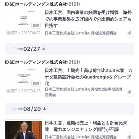
ID&Eホールディングス株式会社
(
9161
)
日本工営、国内事業の好調を受け増収 海外
での事業基盤を広げ国内での圧倒的シェアも
目指す
提供
開催日
2019/09/02
日本工営株式会社 2019年6月期決算説明会
02/27
2019年
木
ID&Eホールディングス株式会社
(
9161
)
日本工営、上期売上高は前年比25.3％増 カ
ナダ建築設計会社のQuadrangleをグループ
化
提供
日本工営株式会社 2019年6月期第2四半期決算
開催日
2019/02/26
説明会
08/29
2018年
木
日本工営、通期は売上・利益とも計画比未
達 電力エンジニアリング部門が不調
日本工営株式会社 2018年6月期決算説明会