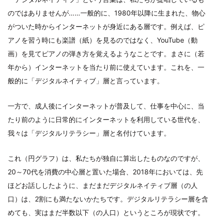
のではありませんが……一般的に、1980年以降に生まれた、物心
がついた時からインターネットが身近にある層です。例えば、ピ
アノを習う時にも楽譜（紙）を見るのではなく、YouTube（動
画）を見てピアノの弾き方を覚えるようなことです。まさに（若
年から）インターネットを当たり前に使えています。これを、一
般的に「デジタルネイティブ」層と言っています。
一方で、成人後にインターネットが普及して、仕事を中心に、当
たり前のように日常的にインターネットを利用している世代を、
我々は「デジタルリテラシー」層と名付けています。
これ（円グラフ）は、私たちが独自に算出したものなのですが、
20～70代を消費の中心層と置いた場合、2018年においては、先
ほどお話ししたように、まだまだデジタルネイティブ層（の人
口）は、2割にも満たないかたちです。デジタルリテラシー層を含
めても、実はまだ半数以下（の人口）というところが現状です。