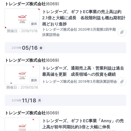
トレンダーズ株式会社
(
6069
)
トレンダーズ、ギフトEC事業の売上高は約
2.1倍と大幅に成長 各段階利益も概ね期初計
画どおり進捗
提供
トレンダーズ株式会社 2020年3月期第2四半期
開催日
2019/11/18
決算説明会
05/16
2019年
金
トレンダーズ株式会社
(
6069
)
トレンダーズ、通期売上高・営業利益は過去
最高値を更新 成長領域への投資を継続
提供
トレンダーズ株式会社 2019年3月期決算説明会
開催日
2019/05/16
11/18
2018年
月
トレンダーズ株式会社
(
6069
)
トレンダーズ、ギフトEC事業「Anny」の売
上高が前年同期比約3倍と大幅に伸長