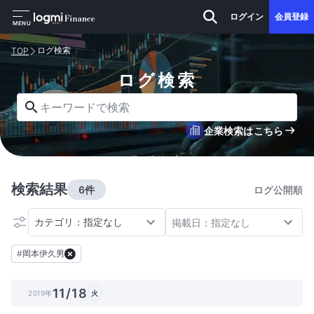
ログイン
会員登録
MENU
ログ検索
TOP
ログ検索
キーワードで検索
企業検索はこちら
検索結果
6件
ログ公開順
カテゴリ：指定なし
掲載日：指定なし
#
岡本伊久男
11/18
2019年
火