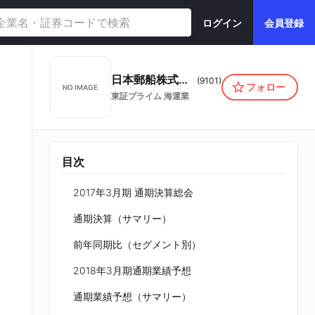
ログイン
会員登録
日本郵船株式会社
(
9101
)
フォロー
NO IMAGE
東証プライム
海運業
目次
2017年3月期 通期決算総会
通期決算（サマリー）
前年同期比（セグメント別）
2018年3月期通期業績予想
通期業績予想（サマリー）